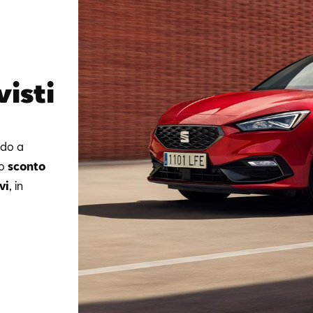
isti
ido a
no
sconto
vi
, in