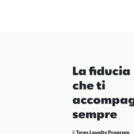
La fiducia
che ti
accompa
sempre
Il
Tyres Loyalty Program