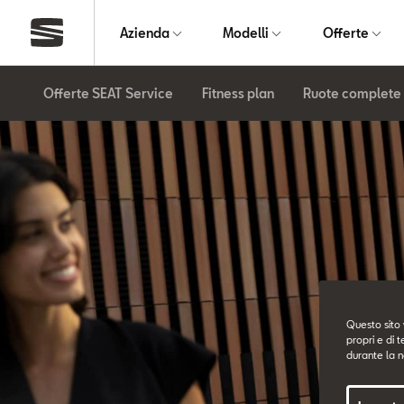
Azienda
Modelli
Offerte
Offerte SEAT Service
Fitness plan
Ruote complete 
Questo sito 
propri e di t
durante la n