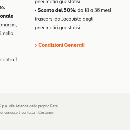
pneumatici guastatisi
to:
•
Sconto del 50%:
da 18 a 36 mesi
ionale
trascorsi dall’acquisto degli
 marcia,
pneumatici guastatisi
, nella
> Condizioni Generali
contro il
p.A. alle Aziende della propria Rete.
Per conoscerli contatta il Customer