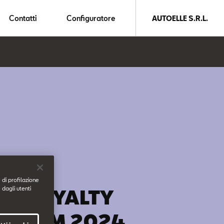
Contatti
Configuratore
AUTOELLE S.R.L.
 di profilazione
 dagli utenti
ES LOYALTY
OGRAM 2024