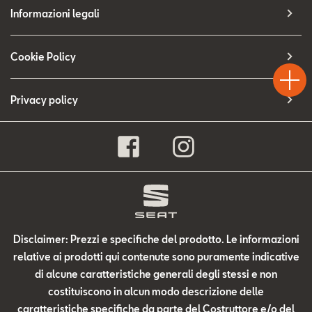
Contatti
Informazioni legali
Configuratore
Test
Cookie Policy
Chiama
Informaz
WhatsA
Drive
Privacy policy
Disclaimer: Prezzi e specifiche del prodotto. Le informazioni
relative ai prodotti qui contenute sono puramente indicative
di alcune caratteristiche generali degli stessi e non
costituiscono in alcun modo descrizione delle
caratteristiche specifiche da parte del Costruttore e/o del