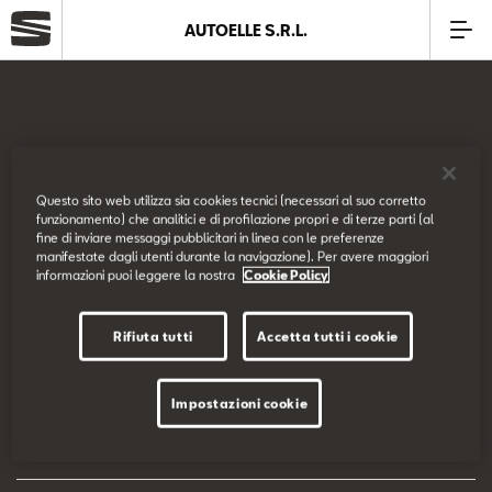
AUTOELLE S.R.L.
Azienda
Modelli
SEAT Italia
Questo sito web utilizza sia cookies tecnici (necessari al suo corretto
funzionamento) che analitici e di profilazione propri e di terze parti (al
Offerte
fine di inviare messaggi pubblicitari in linea con le preferenze
Prova su strada
manifestate dagli utenti durante la navigazione). Per avere maggiori
informazioni puoi leggere la nostra
Cookie Policy
Service
Configuratore
Rifiuta tutti
Accetta tutti i cookie
SEAT Usato Certificato
EU Data Act
Impostazioni cookie
Business
Dichiarazione di accessibilità