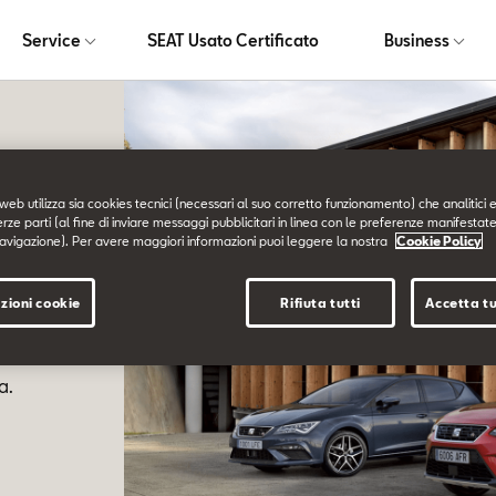
Service
SEAT Usato Certificato
Business
web utilizza sia cookies tecnici (necessari al suo corretto funzionamento) che analitici e
erze parti (al fine di inviare messaggi pubblicitari in linea con le preferenze manifestate
avigazione). Per avere maggiori informazioni puoi leggere la nostra
Cookie Policy
e.
zioni cookie
Rifiuta tutti
Accetta tu
a.