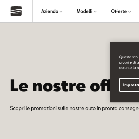
Azienda
Modelli
Offerte
Questo sito 
propri e di t
durante la n
Le nostre offert
Imposta
Scopri le promozioni sulle nostre auto in pronta consegn