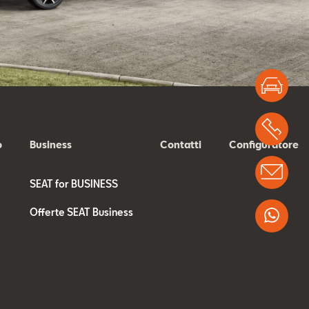
Test
Chi
o
Business
Contatti
Configuratore
Info
SEAT for BUSINESS
Offerte SEAT Business
Wha