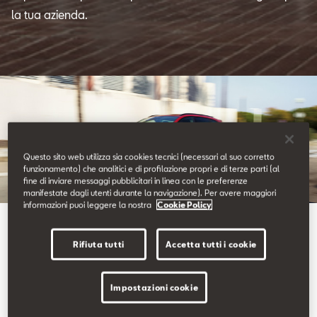
Contatti
la tua azienda.
Configuratore
Questo sito web utilizza sia cookies tecnici (necessari al suo corretto
funzionamento) che analitici e di profilazione propri e di terze parti (al
fine di inviare messaggi pubblicitari in linea con le preferenze
manifestate dagli utenti durante la navigazione). Per avere maggiori
informazioni puoi leggere la nostra
Cookie Policy
Auto aziendali e per flotte
Sei tu alla guida.
Rifiuta tutti
Accetta tutti i cookie
Impostazioni cookie
Scegli l’efficienza e l’eleganza della nostra gamma di