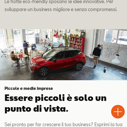
Le flotte eco-friendly sposano le idee innovative. Per
sviluppare un business migliore e senza compromessi.
Piccole e medie imprese
Essere piccoli è solo un
Test
Chiama
Informaz
WhatsA
punto di vista.
Drive
Sei pronto per far crescere il tuo business? Esprimi la tua