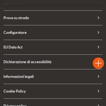
Contatti
SEAT Italia
Configuratore
Prova su strada
Configuratore
EU Data Act
Test
Chiama
Informaz
WhatsA
Drive
Dichiarazione di accessibilità
Informazioni legali
Cookie Policy
Privacy policy