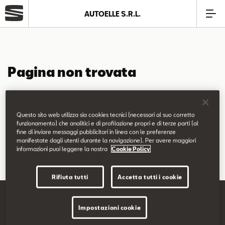
AUTOELLE S.R.L.
Azienda
Pagina non trovata
Modelli
La pagina richiesta non è stata trovata.
Offerte
Questo sito web utilizza sia cookies tecnici (necessari al suo corretto
Puoi continuare a esplorare il sito usando il menù di navigazione
funzionamento) che analitici e di profilazione propri e di terze parti (al
fine di inviare messaggi pubblicitari in linea con le preferenze
qui sopra.
Service
manifestate dagli utenti durante la navigazione). Per avere maggiori
informazioni puoi leggere la nostra
Cookie Policy
SEAT Usato Certificato
Rifiuta tutti
Accetta tutti i cookie
Business
Impostazioni cookie