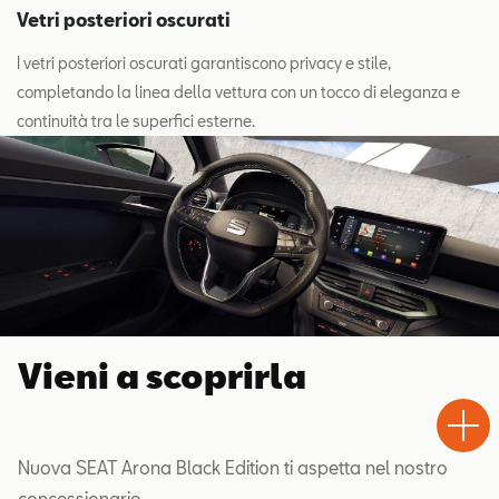
Vetri posteriori oscurati
I vetri posteriori oscurati garantiscono privacy e stile,
completando la linea della vettura con un tocco di eleganza e
continuità tra le superfici esterne.
Vieni a scoprirla
Test
Chiama
Informaz
WhatsA
Drive
Nuova SEAT Arona Black Edition ti aspetta nel nostro
concessionario.