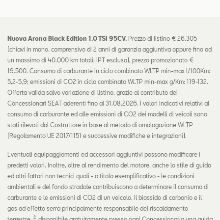
Nuova Arona Black Edition 1.0 TSI 95CV.
Prezzo di listino € 26.305
(chiavi in mano, comprensivo di 2 anni di garanzia aggiuntiva oppure fino ad
un massimo di 40.000 km totali; IPT esclusa), prezzo promozionato €
19.500. Consumo di carburante in ciclo combinato WLTP min-max l/100Km:
5,2-5,9; emissioni di CO2 in ciclo combinato WLTP min-max g/Km: 119-132.
Offerta valida salvo variazione di listino, grazie al contributo dei
Concessionari SEAT aderenti fino al 31.08.2026. I valori indicativi relativi al
consumo di carburante ed alle emissioni di CO2 dei modelli di veicoli sono
stati rilevati dal Costruttore in base al metodo di omologazione WLTP
(Regolamento UE 2017/1151 e successive modifiche e integrazioni).
Eventuali equipaggiamenti ed accessori aggiuntivi possono modificare i
predetti valori. Inoltre, oltre al rendimento del motore, anche lo stile di guida
ed altri fattori non tecnici quali - a titolo esemplificativo - le condizioni
ambientali e del fondo stradale contribuiscono a determinare il consumo di
carburante e le emissioni di CO2 di un veicolo. Il biossido di carbonio e il
gas ad effetto serra principalmente responsabile del riscaldamento
terrestre. È disponibile gratuitamente presso ogni Concessionaria una guida