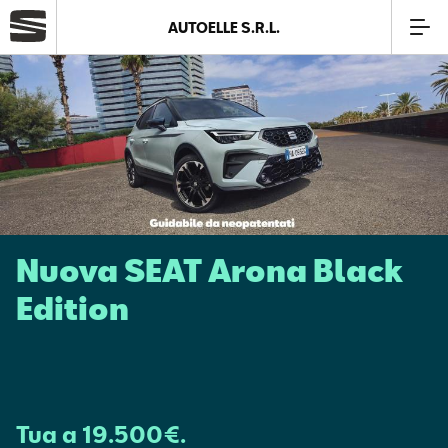
AUTOELLE S.R.L.
Azienda
Modelli
Offerte
Nuova SEAT Arona Black
Service
Edition
SEAT Usato Certificato
Business
Tua a 19.500€.