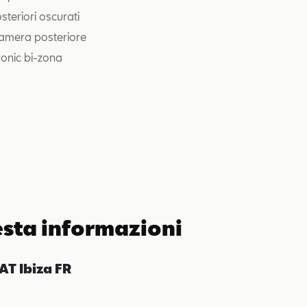
osteriori oscurati
amera posteriore
ronic bi-zona
esta informazioni
AT Ibiza FR