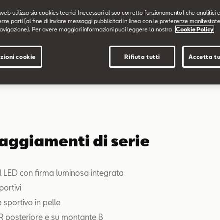
web utilizza sia cookies tecnici (necessari al suo corretto funzionamento) che analitici e
erze parti (al fine di inviare messaggi pubblicitari in linea con le preferenze manifestate
avigazione). Per avere maggiori informazioni puoi leggere la nostra
Cookie Policy
zioni cookie
Rifiuta tutti
Accetta tu
aggiamenti di serie
ll LED con firma luminosa integrata
portivi
 sportivo in pelle
R posteriore e su montante B