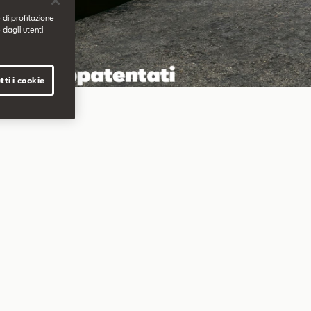
 di profilazione
 dagli utenti
tti i cookie