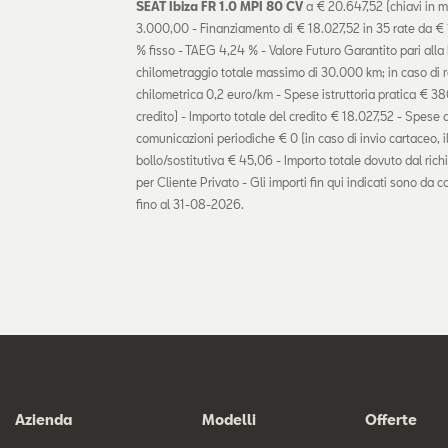
SEAT Ibiza FR 1.0 MPI 80 CV
a € 20.647,52 (chiavi in m
3.000,00 - Finanziamento di € 18.027,52 in 35 rate da € 
% fisso - TAEG 4,24 % - Valore Futuro Garantito pari alla
chilometraggio totale massimo di 30.000 km; in caso di r
chilometrica 0,2 euro/km - Spese istruttoria pratica € 380
credito) - Importo totale del credito € 18.027,52 - Spese 
comunicazioni periodiche € 0 (in caso di invio cartaceo, 
bollo/sostitutiva € 45,06 - Importo totale dovuto dal ric
per Cliente Privato - Gli importi fin qui indicati sono da c
fino al 31-08-2026.
Azienda
Modelli
Offerte