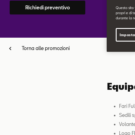
Richiedi preventivo
Questo sito 
propri e di t
durante la n
Imposta
Torna alle promozioni
Equip
Fari Fu
Sedili s
Volante
Logo F