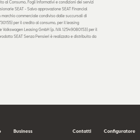
o al Consumo, Fogli Informativi e condizioni dei servizi
ssionarie SEAT - Salvo approvazione SEAT Financial
n marchio commerciale condiviso dalle succursali di
155) per il credito al consumo, per il leasing
ivi e Volkswagen Leasing GmbH (p. IVA 12549080153) per il
prodotto SEAT Senza Pensieri è realizzato e distribuito da
o
Business
Contatti
Configuratore