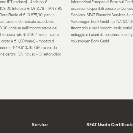
ano IPT esclusa) - Anticipo €
Informazioni Europee di Base sul Credit
159,00 Interessi € 1.412,78 - TAN 2,95
accessori disponibili presso le Conce
 Rata Finale di € 13.875,30, per un
Services. SEAT Financial Services è u
estituzione del veicolo eccedenza
Volkswagen Bank GmbH (p. IVA 12513730
,00 (incluse nell'importo totale del
finanziario e per i prodotti assicurat
di incasso rata € 3,40 / mese - costo
noleggio e i piani di manutenzione. Il 
il costo è € 1,00/anno) -Imposta di
Volkswagen Bank GmbH
hiedente € 19.610,76. Offerta valida
onsiderarsi IVA inclusa - Offerta valida
Service
SEAT Usato Certificat