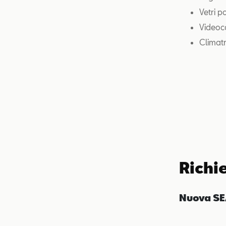
Vetri p
Videoc
Climat
Richi
Nuova SE