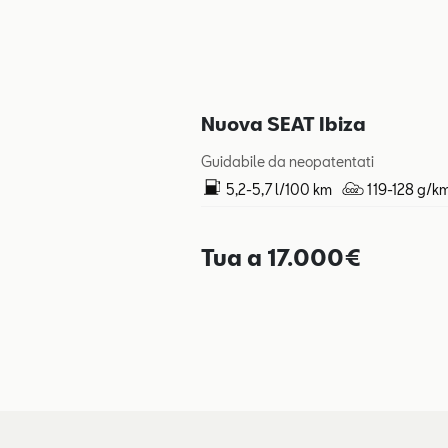
Nuova SEAT Ibiza
Guidabile da neopatentati
5,2-5,7 l/100 km
119-128 g/k
Tua a 17.000€