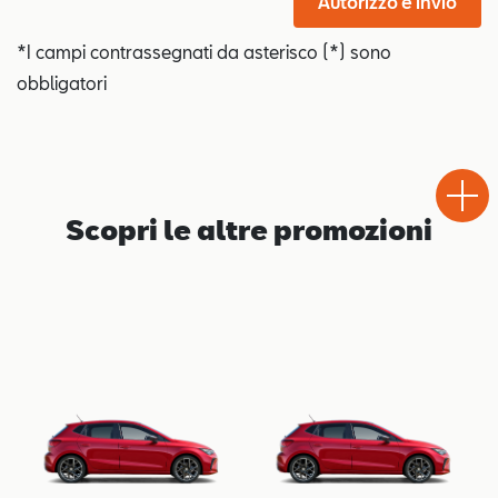
Autorizzo e invio
*I campi contrassegnati da asterisco (*) sono
obbligatori
Test
Chiama
Informaz
WhatsA
Drive
Scopri le altre promozioni