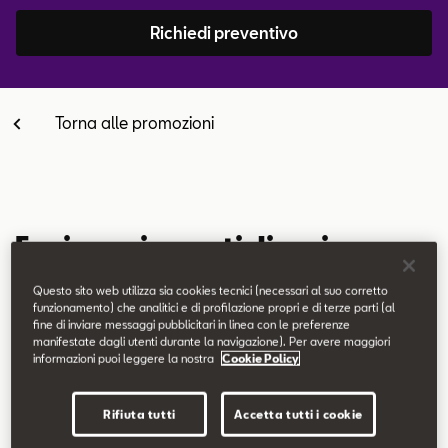
Contatti
Richiedi preventivo
Configuratore
Torna alle promozioni
Equipaggiamenti di serie
Fari Full LED con firma luminosa integrata
Questo sito web utilizza sia cookies tecnici (necessari al suo corretto
funzionamento) che analitici e di profilazione propri e di terze parti (al
Sedili sportivi
fine di inviare messaggi pubblicitari in linea con le preferenze
Logo FR posteriore e su montante B
manifestate dagli utenti durante la navigazione). Per avere maggiori
informazioni puoi leggere la nostra
Cookie Policy
Vetri posteriori oscurati
Videocamera posteriore
Rifiuta tutti
Accetta tutti i cookie
Climatronic bi-zona