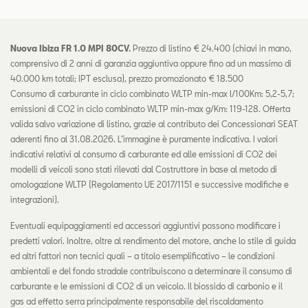
Nuova Ibiza FR 1.0 MPI 80CV.
Prezzo di listino € 24.400 (chiavi in mano,
comprensivo di 2 anni di garanzia aggiuntiva oppure fino ad un massimo di
40.000 km totali; IPT esclusa), prezzo promozionato € 18.500
Consumo di carburante in ciclo combinato WLTP min-max l/100Km: 5,2-5,7;
emissioni di CO2 in ciclo combinato WLTP min-max g/Km: 119-128. Offerta
valida salvo variazione di listino, grazie al contributo dei Concessionari SEAT
aderenti fino al 31.08.2026. L’immagine è puramente indicativa. I valori
indicativi relativi al consumo di carburante ed alle emissioni di CO2 dei
modelli di veicoli sono stati rilevati dal Costruttore in base al metodo di
omologazione WLTP (Regolamento UE 2017/1151 e successive modifiche e
integrazioni).
Eventuali equipaggiamenti ed accessori aggiuntivi possono modificare i
predetti valori. Inoltre, oltre al rendimento del motore, anche lo stile di guida
ed altri fattori non tecnici quali – a titolo esemplificativo – le condizioni
ambientali e del fondo stradale contribuiscono a determinare il consumo di
carburante e le emissioni di CO2 di un veicolo. Il biossido di carbonio e il
gas ad effetto serra principalmente responsabile del riscaldamento