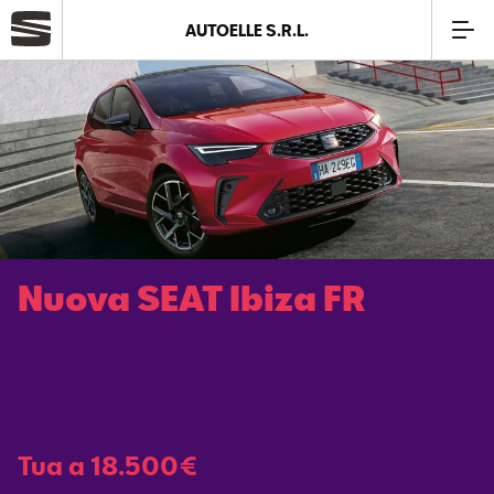
AUTOELLE S.R.L.
Azienda
Modelli
Offerte
Nuova SEAT Ibiza FR
Service
SEAT Usato Certificato
Business
Tua a 18.500€