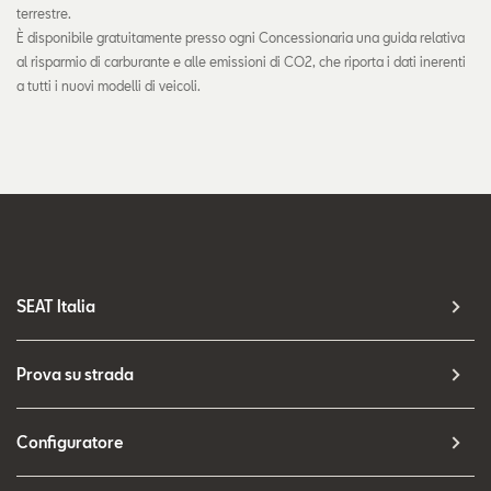
terrestre.
È disponibile gratuitamente presso ogni Concessionaria una guida relativa
al risparmio di carburante e alle emissioni di CO2, che riporta i dati inerenti
a tutti i nuovi modelli di veicoli.
SEAT Italia
Prova su strada
Configuratore