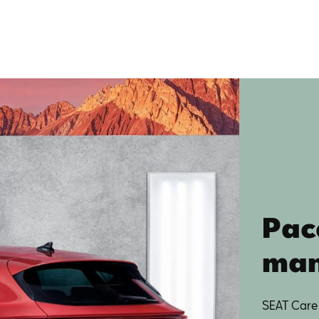
Pac
man
SEAT Care R