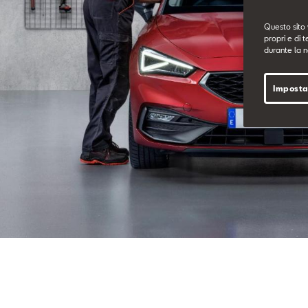
Questo sito 
propri e di t
durante la n
Imposta