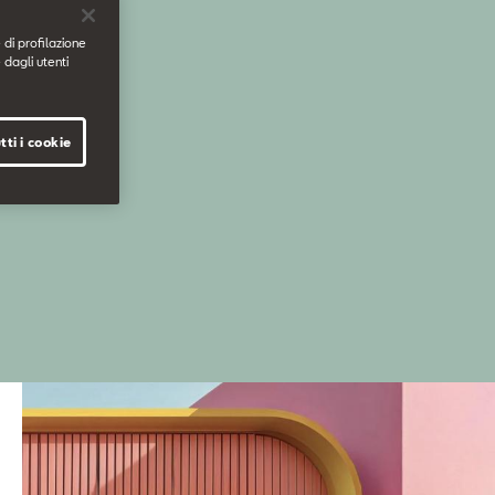
 di profilazione
 dagli utenti
tti i cookie