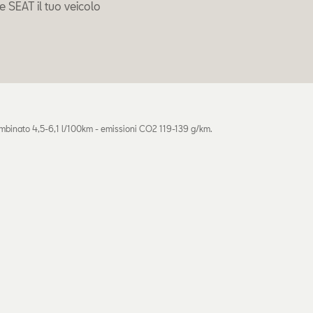
 SEAT il tuo veicolo
mbinato 4,5-6,1 l/100km - emissioni CO2 119-139 g/km.