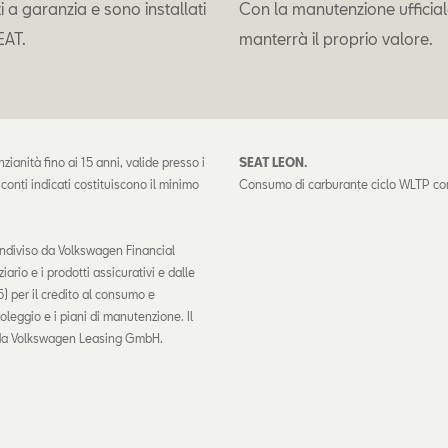
i a garanzia e sono installati
Con la manutenzione ufficiale
EAT.
manterrà il proprio valore.
ianità fino ai 15 anni, valide presso i
SEAT LEON.
sconti indicati costituiscono il minimo
Consumo di carburante ciclo WLTP co
ndiviso da Volkswagen Financial
ario e i prodotti assicurativi e dalle
 per il credito al consumo e
eggio e i piani di manutenzione. Il
o da Volkswagen Leasing GmbH.