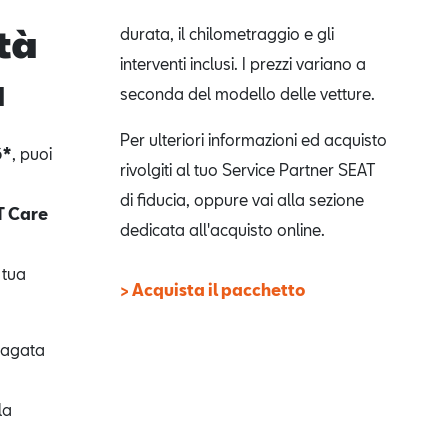
ità
durata, il chilometraggio e gli
interventi inclusi. I prezzi variano a
a
seconda del modello delle vetture.
Per ulteriori informazioni ed acquisto
6*
, puoi
rivolgiti al tuo Service Partner SEAT
di fiducia, oppure vai alla sezione
T Care
dedicata all'acquisto online.
 tua
> Acquista il pacchetto
pagata
la