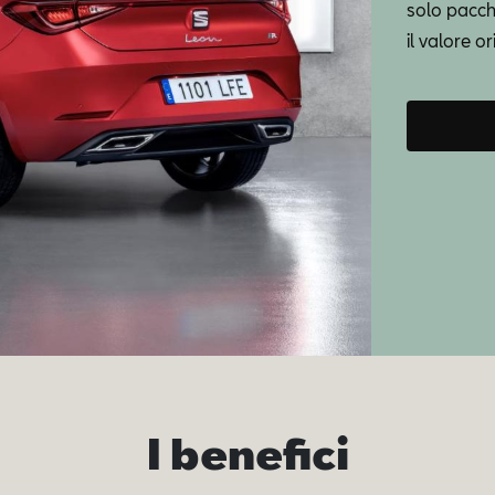
solo pacch
il valore o
I benefici