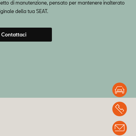
etto di manutenzione, pensato per mantenere inalterato
riginale della tua SEAT.
Contattaci
Test
Chi
Info