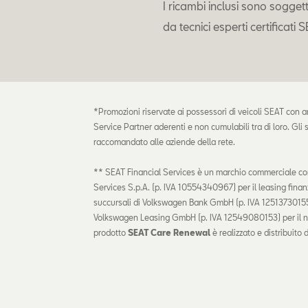
I ricambi inclusi sono soggett
da tecnici esperti certificati S
*Promozioni riservate ai possessori di veicoli SEAT con anz
Service Partner aderenti e non cumulabili tra di loro. Gli 
raccomandato alle aziende della rete.
** SEAT Financial Services è un marchio commerciale co
Services S.p.A. (p. IVA 10554340967) per il leasing finanzi
succursali di Volkswagen Bank GmbH (p. IVA 12513730155)
Volkswagen Leasing GmbH (p. IVA 12549080153) per il nol
prodotto
SEAT Care Renewal
è realizzato e distribuit