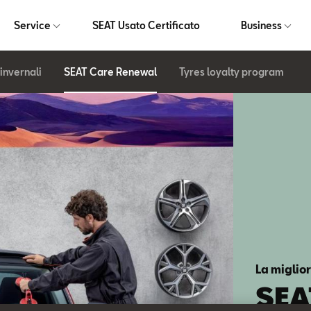
Service
SEAT Usato Certificato
Business
invernali
SEAT Care Renewal
Tyres loyalty program
La miglior
SEA