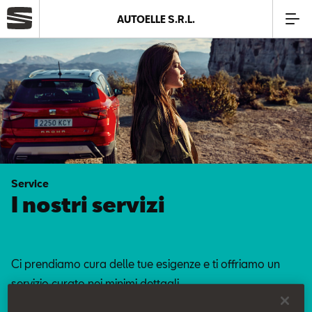
AUTOELLE S.R.L.
Azienda
Modelli
Offerte
Service
Service
I nostri servizi
SEAT Usato Certificato
Ci prendiamo cura delle tue esigenze e ti offriamo un
Business
servizio curato nei minimi dettagli.