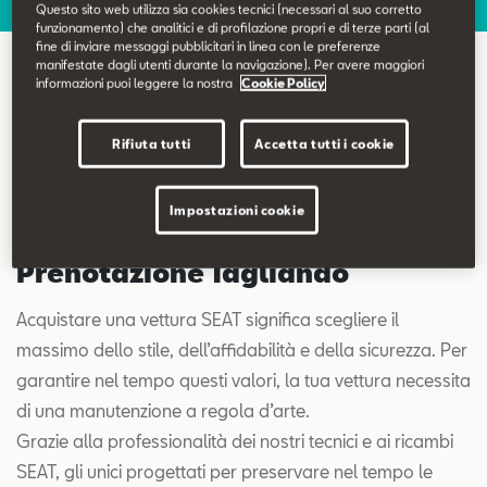
Contatti
Questo sito web utilizza sia cookies tecnici (necessari al suo corretto
funzionamento) che analitici e di profilazione propri e di terze parti (al
fine di inviare messaggi pubblicitari in linea con le preferenze
manifestate dagli utenti durante la navigazione). Per avere maggiori
Configuratore
informazioni puoi leggere la nostra
Cookie Policy
Prenotazione Tagliando
Rifiuta tutti
Accetta tutti i cookie
Impostazioni cookie
Prenotazione Tagliando
Acquistare una vettura SEAT significa scegliere il
massimo dello stile, dell’affidabilità e della sicurezza. Per
garantire nel tempo questi valori, la tua vettura necessita
di una manutenzione a regola d’arte.
Grazie alla professionalità dei nostri tecnici e ai ricambi
SEAT, gli unici progettati per preservare nel tempo le