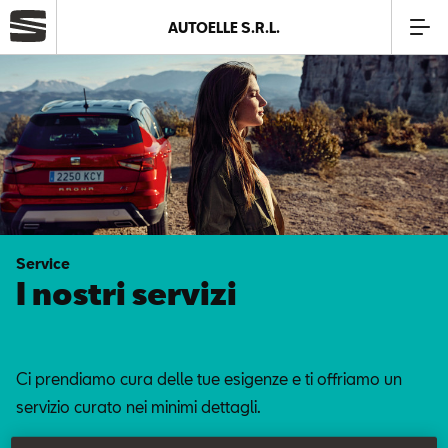
AUTOELLE S.R.L.
Azienda
Modelli
Offerte
Service
Service
I nostri servizi
SEAT Usato Certificato
Ci prendiamo cura delle tue esigenze e ti offriamo un
Business
servizio curato nei minimi dettagli.