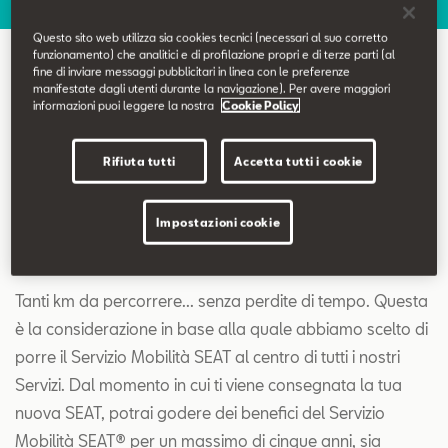
Contatti
Questo sito web utilizza sia cookies tecnici (necessari al suo corretto
funzionamento) che analitici e di profilazione propri e di terze parti (al
Configuratore
fine di inviare messaggi pubblicitari in linea con le preferenze
Servizio Mobilità
manifestate dagli utenti durante la navigazione). Per avere maggiori
informazioni puoi leggere la nostra
Cookie Policy
Rifiuta tutti
Accetta tutti i cookie
Impostazioni cookie
Servizio Mobilità
Tanti km da percorrere... senza perdite di tempo. Questa
è la considerazione in base alla quale abbiamo scelto di
porre il Servizio Mobilità SEAT al centro di tutti i nostri
Servizi. Dal momento in cui ti viene consegnata la tua
nuova SEAT, potrai godere dei benefici del Servizio
Mobilità SEAT® per un massimo di cinque anni, sia