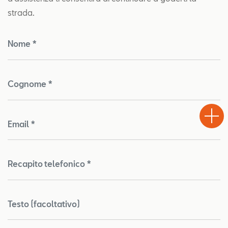
strada.
Nome *
Cognome *
Test
Chiama
Informaz
WhatsA
Drive
Email *
Recapito telefonico *
Testo (facoltativo)